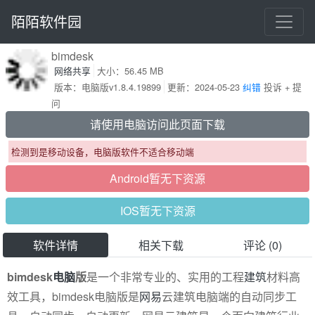
陌陌软件园
bimdesk
网络共享
大小：56.45 MB
版本：电脑版v1.8.4.19899
更新：2024-05-23
纠错
投诉 + 提
问
请使用电脑访问此页面下载
检测到是移动设备，电脑版软件不适合移动端
Android暂无下资源
IOS暂无下资源
软件详情
相关下载
评论 (0)
bimdesk
电脑
版
是一个非常专业的、实用的工程
建筑
材料高
效工具，bimdesk电脑版是
网易
云建筑电脑端的自动同步工