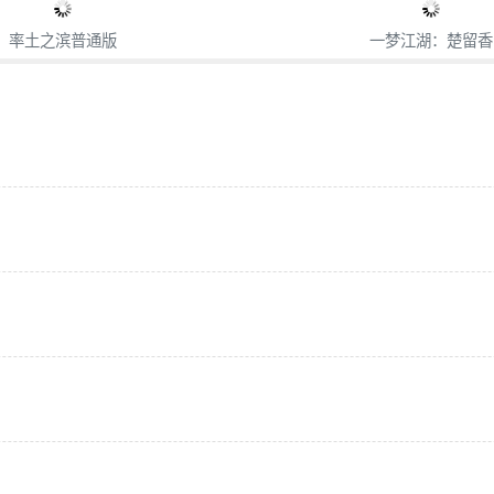
率土之滨普通版
一梦江湖：楚留香