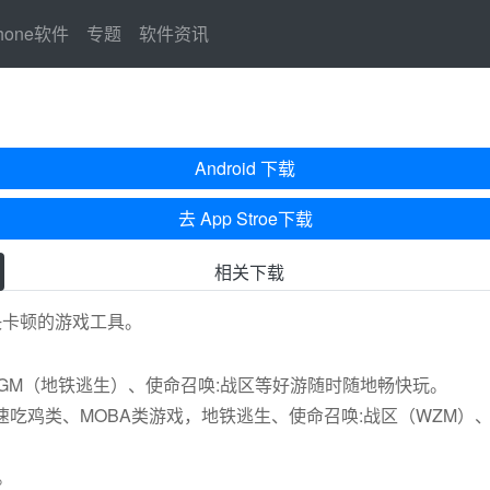
Phone软件
专题
软件资讯
Android 下载
去 App Stroe下载
相关下载
决卡顿的游戏工具。
GM（地铁逃生）、使命召唤:战区等好游随时随地畅快玩。
业加速吃鸡类、MOBA类游戏，地铁逃生、使命召唤:战区（WZM
。
。