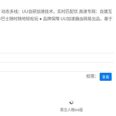
下 动态多线：UU自研加速技术，实时匹配优 高速专网：自建互
巴士随时随地轻松玩 ● 品牌保障 UU加速器由网易出品，基于
Next
权限：
查看
第五人格ios版