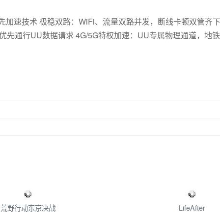
先加速技术 极稳双路：WiFi、流量双路并发，断线卡顿双管齐
通行UU数据请求 4G/5G特权加速：UU专属物理通道，地铁/
荒野行动东京决战
LifeAfter