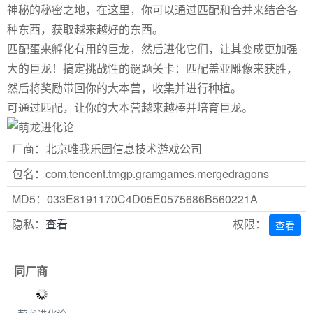
神秘的秘密之地，在这里，你可以通过匹配和合并来结合各
种东西，获取越来越好的东西。
匹配蛋来孵化有用的巨龙，然后进化它们，让其变成更加强
大的巨龙！搞定挑战性的谜题关卡：匹配盖亚雕像来获胜，
然后将奖励带回你的大本营，收集并进行种植。
可通过匹配，让你的大本营越来越棒并培育巨龙。
Previous
Next
厂商：北京唯我乐园信息技术游戏公司
包名：com.tencent.tmgp.gramgames.mergedragons
MD5：033E8191170C4D05E0575686B560221A
隐私：
查看
权限：
查看
同厂商