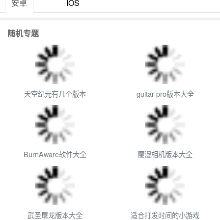
安卓
IOS
义教学课件。可以画点、向量、线段、直线、多边形、圆锥
曲线，甚至是函数。 3. Word转PDF：可以将Word文档
随机专题
转换为PDF格式，方便保存和传输。 4. smallPDF：提
供Word转PDF的功能，每小时转两个文件。还可以免费在
线文档、免费数据搜集与协作工具等。 5. 石墨文档：可
以将Word的内容复制到石墨文档，在线查看/修改。还支持
Excel、简道云等在线协作工具。 6. 百度图说：提供在
天空纪元有几个版本
guitar pro版本大全
线图表制作工具，图标类型很多。 以上是一些常用的辅
助工具软件，可以帮助程序员提高开发效率和减少重复性工
作。
BurnAware软件大全
魔漫相机版本大全
武圣屠龙版本大全
适合打发时间的小游戏