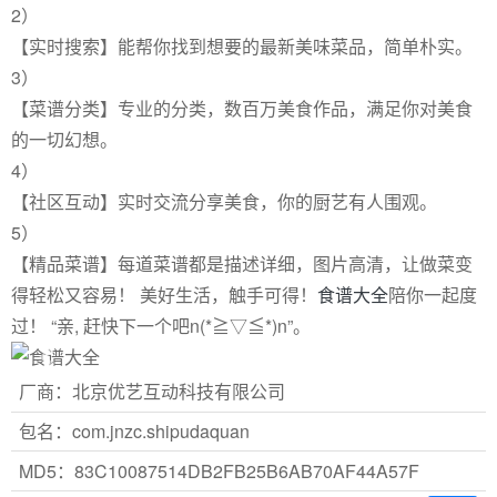
2）
【实时搜索】能帮你找到想要的最新美味菜品，简单朴实。
3）
【菜谱分类】专业的分类，数百万美食作品，满足你对美食
的一切幻想。
4）
【社区互动】实时交流分享美食，你的厨艺有人围观。
5）
【精品菜谱】每道菜谱都是描述详细，图片高清，让做菜变
得轻松又容易！ 美好生活，触手可得！
食谱大全
陪你一起度
过！ “亲, 赶快下一个吧n(*≧▽≦*)n”。
Previous
Next
厂商：北京优艺互动科技有限公司
包名：com.jnzc.shipudaquan
MD5：83C10087514DB2FB25B6AB70AF44A57F