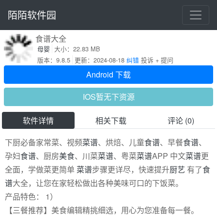
陌陌软件园
食谱大全
母婴
大小：22.83 MB
版本：9.8.5
更新：2024-08-18
纠错
投诉 + 提问
Android 下载
IOS暂无下资源
软件详情
相关下载
评论 (0)
下厨必备家常菜、视频
菜谱
、烘焙、儿童
食谱
、早餐
食谱
、
孕妇
食谱
、厨房
美食
、川菜
菜谱
、粤菜
菜谱
APP 中文
菜谱
更
全面，学做菜更简单
菜谱
步骤更详尽，快速提升
厨艺
有了
食
谱
大全，让您在家轻松做出各种美味可口的下饭菜。
产品特色： 1）
【三餐推荐】美食编辑精挑细选，用心为您准备每一餐。