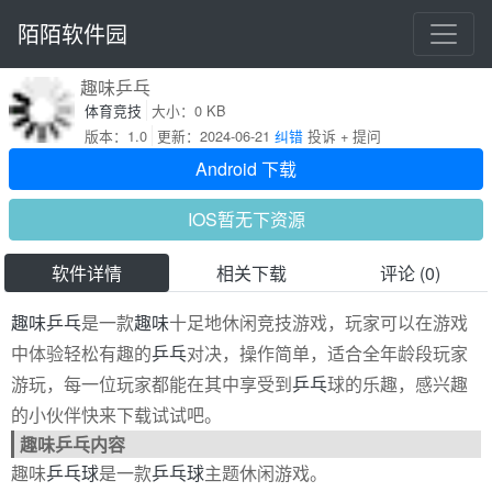
陌陌软件园
趣味乒乓
体育竞技
大小：0 KB
版本：1.0
更新：2024-06-21
纠错
投诉 + 提问
Android 下载
IOS暂无下资源
软件详情
相关下载
评论 (0)
趣味
乒乓
是一款
趣味
十足地休闲竞技游戏，玩家可以在游戏
中体验轻松有趣的
乒乓
对决，操作简单，适合全年龄段玩家
游玩，每一位玩家都能在其中享受到
乒乓
球的乐趣，感兴趣
的小伙伴快来下载试试吧。
趣味乒乓内容
趣味
乒乓球
是一款
乒乓球
主题休闲游戏。