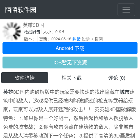
陌陌软件园
英雄3D国
枪战射击
大小：0 KB
版本：
更新：2024-05-18
纠错
投诉 + 提问
Android 下载
IOS暂无下资源
软件详情
相关下载
评论 (0)
英雄
3D国内购破解版中的玩家需要快速的找出隐藏在
城市
建
筑中的敌人，游戏提供已经被内购破解过的枪支等武器给玩
家，玩家可以对敌人展开猛烈的攻击！！ 英英雄3D国破解版
特色： 1.如果你是一个好战士，然后捡起枪和敌人摆脱敌人
免费的城市战； 2.你有攻击隐藏在建筑物的敌人，除非城市
是从敌人清零移动到下一个任务； 3.提供了高清的3D画质制